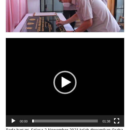
Video
Player
00:00
01:38
Pada hari ini, Selasa 2 Nopember 2021 telah diresmikan Graha