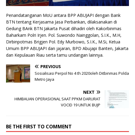
Penandatanganan MoU antara BPP ABUJAPI dengan Bank
BTN tentang Kerjasama Jasa Perbankan, dilaksanakan di
Gedung BAnk BTN Jakarta Pusat dihadiri oleh Kakorbinmas
Baharkam Polri Irjen. Pol. Suwondo Nainggolan, S.I.K., M.H,
Dirbinpotmas Brigjen Pol. Edy Murbowo, S.I.K., M.Si, Ketua
Umum BPP ABUJAPI dan jajaran, BPD Abujapi Banten, Jakarta
dan Kepulauan Riau serta tamu undangan lainnya.
PREVIOUS
Sosialisasi Perpol No 4 th 2020oleh Ditbinmas Polda
Metro Jaya
NEXT
HIMBAUAN OPERASIONAL SAAT PPKM DARURAT
VOCID 19 UNTUK BUJP
BE THE FIRST TO COMMENT